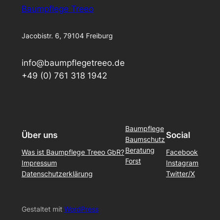
Baumpflege Treeo
Jacobistr. 6, 79104 Freiburg
info@baumpflegetreeo.de
+49 (0) 761 318 1942
Baumpflege
Über uns
Social
Baumschutz
Beratung
Was ist Baumpflege Treeo GbR?
Facebook
Forst
Impressum
Instagram
Datenschutzerklärung
Twitter/X
Gestaltet mit
WordPress