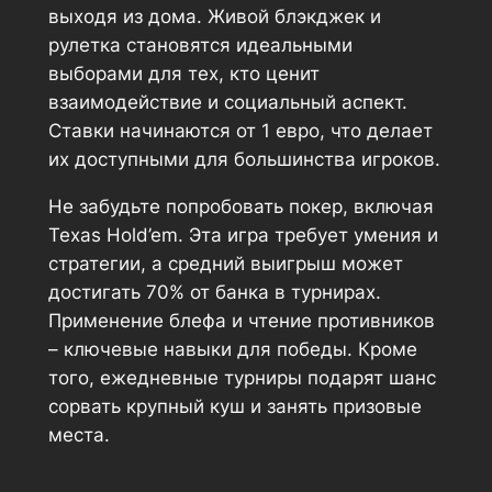
выходя из дома. Живой блэкджек и
рулетка становятся идеальными
выборами для тех, кто ценит
взаимодействие и социальный аспект.
Ставки начинаются от 1 евро, что делает
их доступными для большинства игроков.
Не забудьте попробовать покер, включая
Texas Hold’em. Эта игра требует умения и
стратегии, а средний выигрыш может
достигать 70% от банка в турнирах.
Применение блефа и чтение противников
– ключевые навыки для победы. Кроме
того, ежедневные турниры подарят шанс
сорвать крупный куш и занять призовые
места.