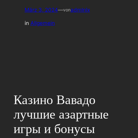
März 3, 2024
—
admlnlx
von
in
Allgemein
Казино Вавадо
лучшие азартные
игры и бонусы